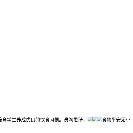
培育学生养成优良的饮食习惯。员陶思琦、
食物平安无小