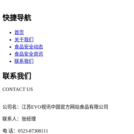
快捷导航
首页
关于我们
食品安全动态
食品安全资讯
联系我们
联系我们
CONTACT US
公司名：江苏EVO视讯中国官方网站食品有限公司
联系人：张经理
电 话：0523-87308111