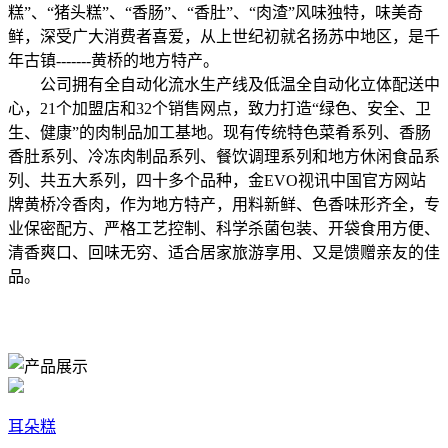
糕”、“猪头糕”、“香肠”、“香肚”、“肉渣”风味独特，味美奇
鲜，深受广大消费者喜爱，从上世纪初就名扬苏中地区，是千
年古镇-------黄桥的地方特产。
公司拥有全自动化流水生产线及低温全自动化立体配送中
心，21个加盟店和32个销售网点，致力打造“绿色、安全、卫
生、健康”的肉制品加工基地。现有传统特色菜肴系列、香肠
香肚系列、冷冻肉制品系列、餐饮调理系列和地方休闲食品系
列、共五大系列，四十多个品种，金EVO视讯中国官方网站
牌黄桥冷香肉，作为地方特产，用料新鲜、色香味形齐全，专
业保密配方、严格工艺控制、科学杀菌包装、开袋食用方便、
清香爽口、回味无穷、适合居家旅游享用、又是馈赠亲友的佳
品。
耳朵糕